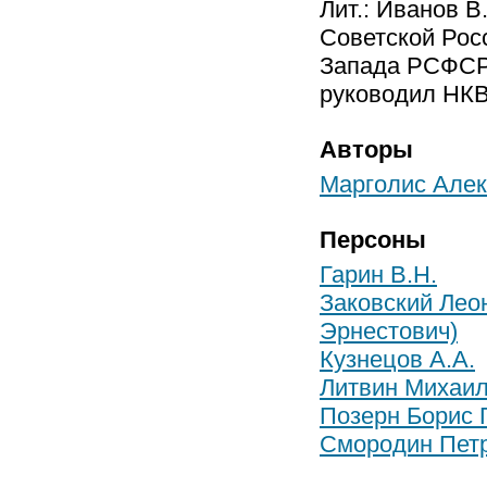
Лит.: Иванов 
Советской Росс
Запада РСФСР).
руководил НКВД
Авторы
Марголис Алек
Персоны
Гарин В.Н.
Заковский Лео
Эрнестович)
Кузнецов А.А.
Литвин Михаи
Позерн Борис 
Смородин Пет