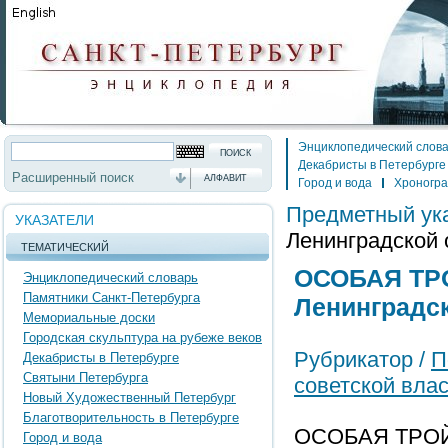
Энциклопедический слов
Декабристы в Петербурге
Расширенный поиск
АЛФАВИТ
Город и вода
Хроногр
Предметный ук
УКАЗАТЕЛИ
Ленинградской 
ТЕМАТИЧЕСКИЙ
ОСОБАЯ ТРО
Энциклопедический словарь
Памятники Санкт-Петербурга
Ленинградс
Мемориальные доски
Городская скульптура на рубеже веков
Рубрикатор /
П
Декабристы в Петербурге
Святыни Петербурга
советской вла
Новый Художественный Петербург
Благотворительность в Петербурге
ОСОБАЯ ТРОЙ
Город и вода