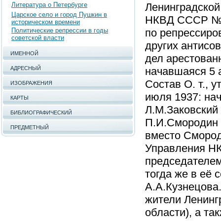
Литература о Петербурге
Ленинградской
Царское село и город Пушкин в
НКВД СССР № 0
историческом времени
Политические репрессии в годы
по репрессиро
советской власти
других антисо
ИМЕННОЙ
дел арестован
АДРЕСНЫЙ
начавшаяся 5 а
Состав О. т.,
ИЗОБРАЖЕНИЯ
июля 1937: на
КАРТЫ
Л.М.Заковский 
БИБЛИОГРАФИЧЕСКИЙ
П.И.Смородин и
ПРЕДМЕТНЫЙ
вместо Смороди
Управления НК
председателем
тогда же в её 
А.А.Кузнецова.
жители Ленинг
области), а т