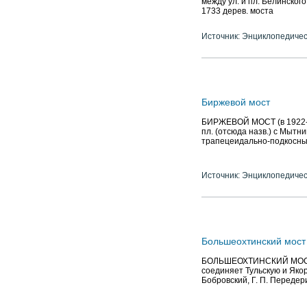
между ул. и пл. Белинског
1733 дерев. моста
Источник: Энциклопедичес
Биржевой мост
БИРЖЕВОЙ МОСТ (в 1922-89
пл. (отсюда назв.) с Мытн
трапецеидально-подкосный
Источник: Энциклопедичес
Большеохтинский мост
БОЛЬШЕОХТИНСКИЙ МОСТ (О
соединяет Тульскую и Якор
Бобровский, Г. П. Передери