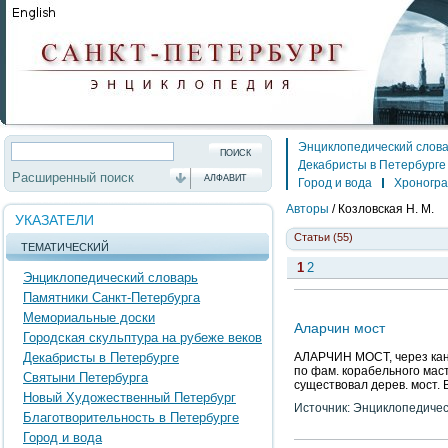
Энциклопедический слов
Декабристы в Петербурге
Расширенный поиск
АЛФАВИТ
Город и вода
Хроногр
Авторы
/
Козловская Н. М.
УКАЗАТЕЛИ
Статьи (55)
ТЕМАТИЧЕСКИЙ
1
2
Энциклопедический словарь
Памятники Санкт-Петербурга
Мемориальные доски
Аларчин мост
Городская скульптура на рубеже веков
Декабристы в Петербурге
АЛАРЧИН МОСТ, через кан.
по фам. корабельного маст
Святыни Петербурга
существовал дерев. мост.
Новый Художественный Петербург
Источник: Энциклопедичес
Благотворительность в Петербурге
Город и вода