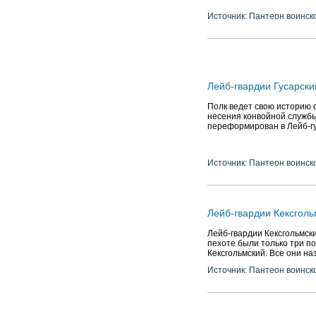
Источник: Пантеон воинск
Лейб-гвардии Гусарски
Полк ведет свою историю о
несения конвойной службы 
переформирован в Лейб-гу
Источник: Пантеон воинск
Лейб-гвардии Кексголь
Лейб-гвардии Кексгольмски
пехоте были только три п
Кексгольмский. Все они на
Источник: Пантеон воинск