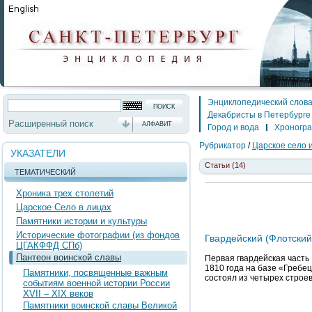
Энциклопедический слов
Декабристы в Петербурге
Расширенный поиск
АЛФАВИТ
Город и вода
Хроногр
Рубрикатор
/
Царское село 
УКАЗАТЕЛИ
Статьи (14)
ТЕМАТИЧЕСКИЙ
Хроника трех столетий
Царское Село в лицах
Памятники истории и культуры
Исторические фотографии (из фондов
Гвардейский (Флотский
ЦГАКФФД СПб)
Пантеон воинской славы
Первая гвардейская часть
1810 года на базе «Гребец
Памятники, посвященные важным
состоял из четырех строе
событиям военной истории России
XVII – XIX веков
Памятники воинской славы Великой