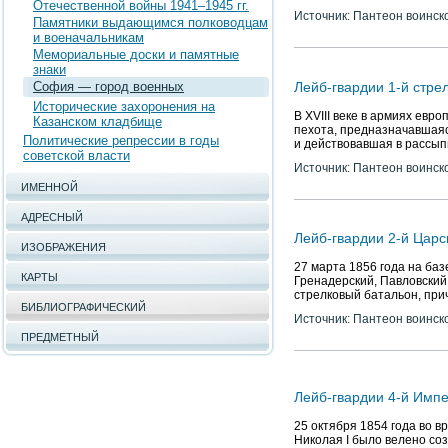
Отечественной войны 1941–1945 гг.
Источник: Пантеон воинск
Памятники выдающимся полководцам
и военачальникам
Мемориальные доски и памятные
знаки
София — город военных
Лейб-гвардии 1-й стре
Исторические захоронения на
В XVIII веке в армиях евр
Казанском кладбище
пехота, предназначавшаяс
Политические репрессии в годы
и действовавшая в рассы
советской власти
Источник: Пантеон воинск
ИМЕННОЙ
АДРЕСНЫЙ
Лейб-гвардии 2-й Царс
ИЗОБРАЖЕНИЯ
27 марта 1856 года на баз
КАРТЫ
Гренадерский, Павловский
стрелковый батальон, при
БИБЛИОГРАФИЧЕСКИЙ
Источник: Пантеон воинск
ПРЕДМЕТНЫЙ
Лейб-гвардии 4-й Имп
25 октября 1854 года во 
Николая I было велено со