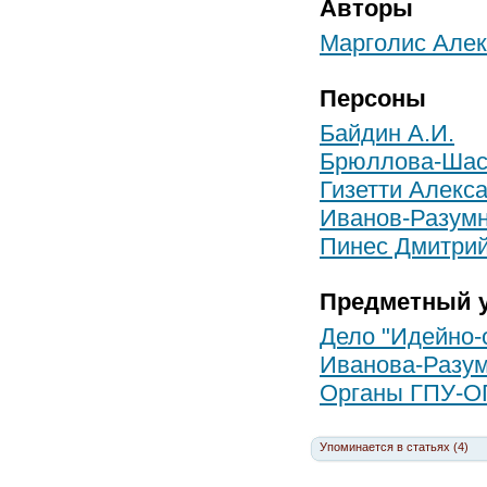
Авторы
Марголис Алек
Персоны
Байдин А.И.
Брюллова-Шас
Гизетти Алекс
Иванов-Разумн
Пинес Дмитри
Предметный у
Дело "Идейно-
Иванова-Разум
Органы ГПУ-ОГ
Упоминается в статьях (4)