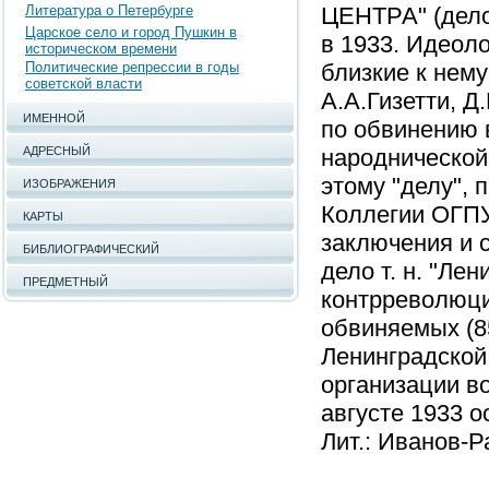
Литература о Петербурге
ЦЕНТРА" (дело
Царское село и город Пушкин в
в 1933. Идеол
историческом времени
Политические репрессии в годы
близкие к нем
советской власти
А.А.Гизетти, 
ИМЕННОЙ
по обвинению 
АДРЕСНЫЙ
народнической
этому "делу",
ИЗОБРАЖЕНИЯ
Коллегии ОГПУ 
КАРТЫ
заключения и 
БИБЛИОГРАФИЧЕСКИЙ
дело т. н. "Ле
ПРЕДМЕТНЫЙ
контрреволюци
обвиняемых (8
Ленинградской
организации во
августе 1933 о
Лит.: Иванов-Р